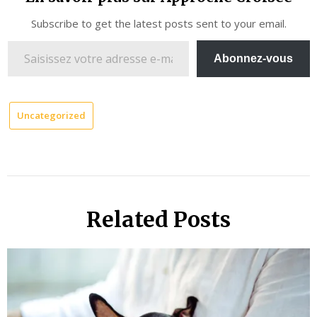
Subscribe to get the latest posts sent to your email.
Saisissez
Abonnez-vous
votre
adresse
e-
Uncategorized
mail…
Related Posts